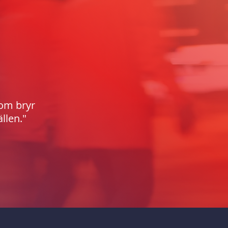
som bryr
llen."