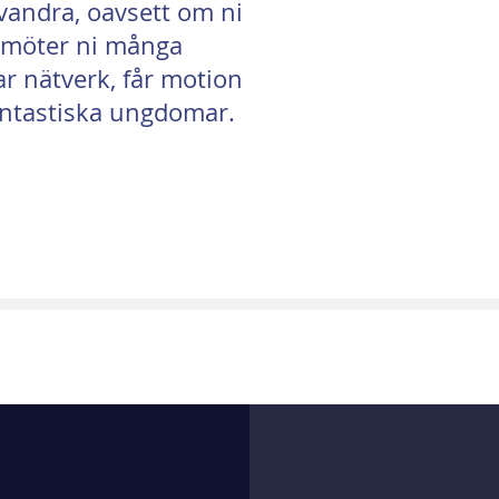
vandra, oavsett om ni
r, möter ni många
ar nätverk, får motion
fantastiska ungdomar.