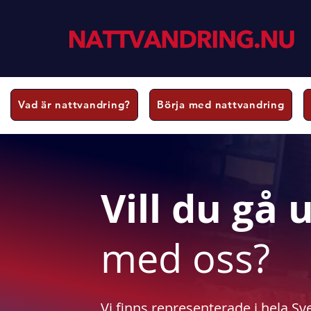
Vad är nattvandring?
Börja med nattvandring
Vill du gå 
med oss?
Vi finns representerade i hela S