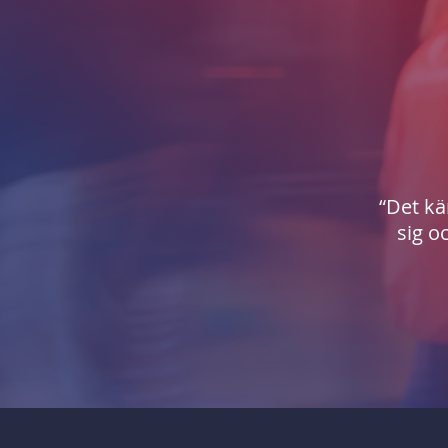
“Det kä
sig o