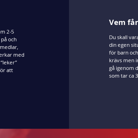
Vem får
om 2-5
Du skall var
g på och
din egen sit
 medlar,
för barn oc
verkar med
krävs men i
“leker”
gå igenom d
ör att
som tar ca 