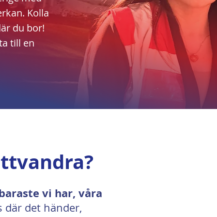
rkan. Kolla
är du bor!
 till en
ttvandra?
rbaraste vi har,
våra
s där det händer,