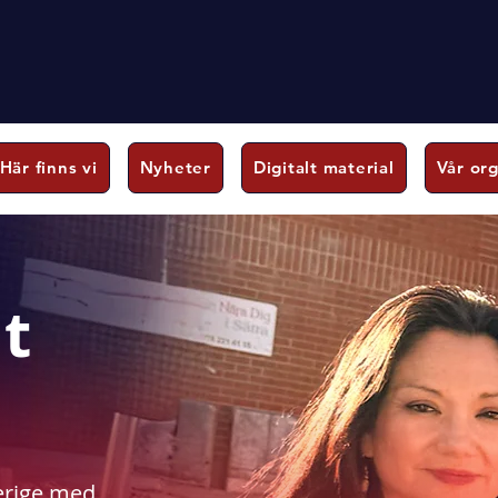
Här finns vi
Nyheter
Digitalt material
Vår or
ut
verige med