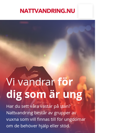
Vi vandrar
för
dig som är ung
Har du sett våra västar på stan?
Nattvandring består av grupper av
vuxna som vill finnas till för ungdomar
om de behöver hjälp eller stöd.