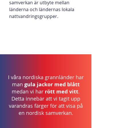
samverkan är utbyte mellan
länderna och ländernas lokala
nattvandringsgrupper.
I våra nordiska grannländer har
man
gula jackor med blått
medan vi har
rött med vitt
.
Detta innebär att vi tagit upp
varandras färger för att visa på
en nordisk samverkan.