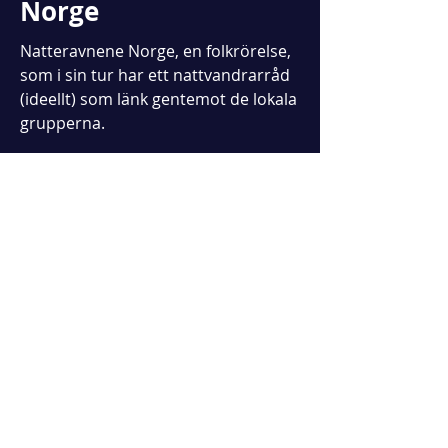
Norge
Natteravnene Norge, en folkrörelse,
som i sin tur har ett nattvandrarråd
(ideellt) som länk gentemot de lokala
grupperna.
Huvudsamarbetspartner för
natteravnene Norge är
försäkringsbolaget Tryg som även
driver nattvandrarnas sekretariat
som är placerat i Bergen. Antalet
lokala nattvandringsgrupper i Norge
är idag drygt 350 stycken.​
www.natteravn.no